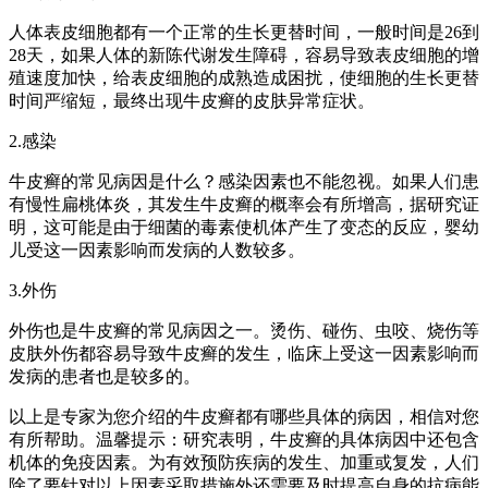
人体表皮细胞都有一个正常的生长更替时间，一般时间是26到
28天，如果人体的新陈代谢发生障碍，容易导致表皮细胞的增
殖速度加快，给表皮细胞的成熟造成困扰，使细胞的生长更替
时间严缩短，最终出现牛皮癣的皮肤异常症状。
2.感染
牛皮癣的常见病因是什么？感染因素也不能忽视。如果人们患
有慢性扁桃体炎，其发生牛皮癣的概率会有所增高，据研究证
明，这可能是由于细菌的毒素使机体产生了变态的反应，婴幼
儿受这一因素影响而发病的人数较多。
3.外伤
外伤也是牛皮癣的常见病因之一。烫伤、碰伤、虫咬、烧伤等
皮肤外伤都容易导致牛皮癣的发生，临床上受这一因素影响而
发病的患者也是较多的。
以上是专家为您介绍的牛皮癣都有哪些具体的病因，相信对您
有所帮助。温馨提示：研究表明，牛皮癣的具体病因中还包含
机体的免疫因素。为有效预防疾病的发生、加重或复发，人们
除了要针对以上因素采取措施外还需要及时提高自身的抗病能