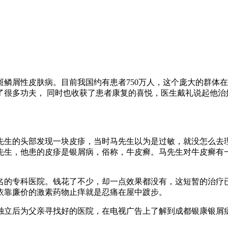
鳞屑性皮肤病。目前我国约有患者750万人，这个庞大的群体
了很多功夫， 同时也收获了患者康复的喜悦，医生戴礼说起他治
马先生的头部发现一块皮疹，当时马先生以为是过敏，就没怎么去
生，他患的皮疹是银屑病，俗称，牛皮癣。马先生对牛皮癣有一知
名的专科医院。钱花了不少，却一点效果都没有，这短暂的治疗
依靠廉价的激素药物止痒就是忍痛在屋中踱步。
独立后为父亲寻找好的医院，在电视广告上了解到成都银康银屑