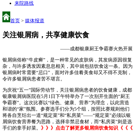
来院路线
首页
>
媒体报道
关注银屑病，共享健康饮食
——成都银康厨王争霸赛火热开展
银屑病俗称“牛皮癣”，是一种常见的皮肤病，其发病原因很复
杂，与许多诱发因素息息相关，其中就包括饮食这一条。因为
银屑病时常需要“忌口”，面对许多佳肴美食却又不得不克制，
令许多银屑病患者苦不堪言。
为庆祝“五一”国际劳动节，关注银屑病患者的饮食健康，成都
银康银屑病医院在5月1日下午特举办了一次别开生面的“厨王
争霸赛”。这次比赛以“绿色、健康、营养”为理念，以此营造
和谐的“家”氛围。参赛选手们分为5个组，按照比赛规则他们
将各自烹饪出一道“规定菜”和“私房菜”——“规定菜”必须以银
屑病饮食营养餐为思路，选择非禁忌食材，而“私房菜”则是选
手们的拿手好菜。
》》》点击了解更多银屑病饮食知识《《《