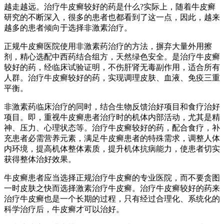
越走越远。治疗牛皮癣较好的药是什么?实际上，随着牛皮癣
研究的不断深入，很多的患者也都看到了这一点，因此，越来
越多的患者倾向于选择非激素治疗。
正规牛皮癣医院使用非激素药治疗的方法，摒弃大量外用擦
剂，精心选配中西药结合组方，天然绿色安全。是治疗牛皮癣
较好的药，经临床试验证明，不伤肝肾无毒副作用，适合所有
人群。治疗牛皮癣较好的药，实现调理皮肤、血液、免疫三重
平衡。
非激素药临床治疗的同时，结合生物反馈治好项目和食疗治好
项目。即，重视牛皮癣患者治疗时的机体内部活动，尤其是精
神、压力、心理状态等。治疗牛皮癣较好的药，配合食疗，补
充患者必需营养元素，满足牛皮癣患者的特殊需求，调整人体
内环境，提高机体整体素质，提升机体抗病能力，使患者切实
获得整体治好效果。
牛皮癣患者应当选择正规治疗牛皮癣的专业医院，而不要贪图
一时皮肤之快而选择激素治疗牛皮癣。治疗牛皮癣较好的药来
治疗牛皮癣也是一个长期的过程，只有经过合理化、系统化的
科学治疗后，牛皮癣才可以治好。